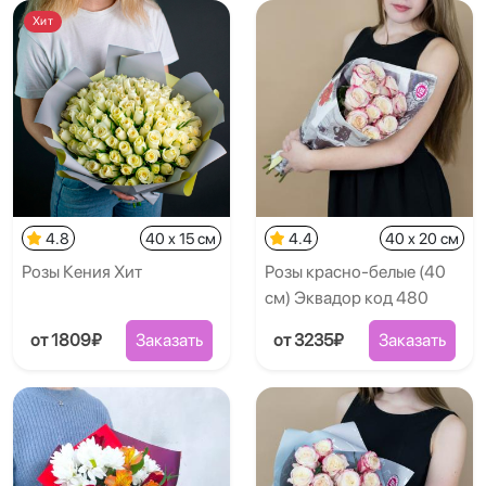
Хит
4.8
40 x 15 см
4.4
40 x 20 см
Розы Кения Хит
Розы красно-белые (40
см) Эквадор код 480
от 1809₽
Заказать
от 3235₽
Заказать