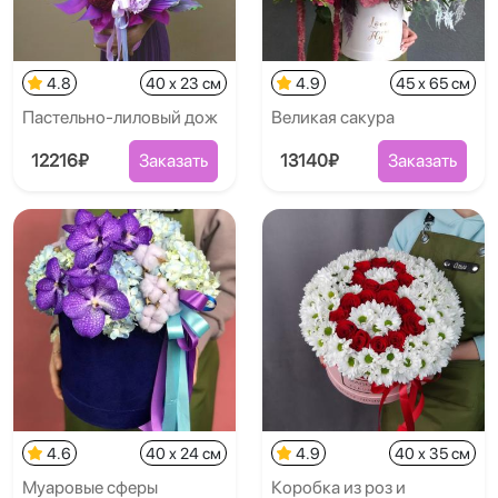
4.8
40 x 23 см
4.9
45 x 65 см
Пастельно-лиловый дож
Великая сакура
12216₽
Заказать
13140₽
Заказать
4.6
40 x 24 см
4.9
40 x 35 см
Муаровые сферы
Коробка из роз и