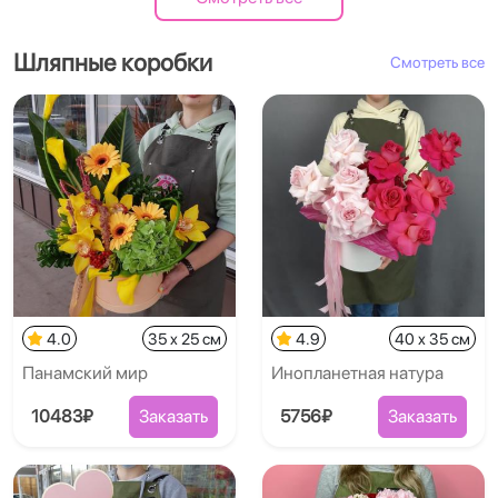
Шляпные коробки
Смотреть все
4.0
35 x 25 см
4.9
40 x 35 см
Панамский мир
Инопланетная натура
10483₽
Заказать
5756₽
Заказать