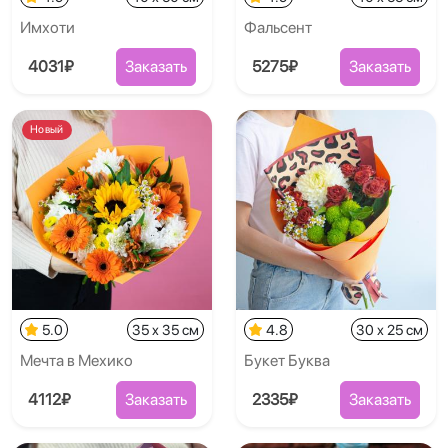
Имхоти
Фальсент
4031₽
Заказать
5275₽
Заказать
Новый
5.0
35 x 35 см
4.8
30 x 25 см
Мечта в Мехико
Букет Буква
4112₽
Заказать
2335₽
Заказать