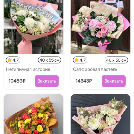
4.7
40 x 55 см
4.7
40 x 50 см
Нетипичная история
Сапфировая пастель
10489₽
Заказать
14343₽
Заказать