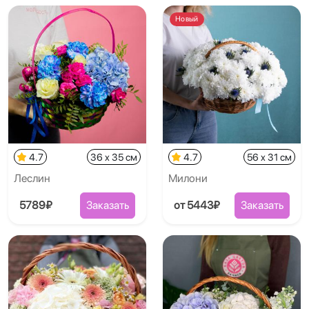
Новый
4.7
36 x 35 см
4.7
56 x 31 см
Леслин
Милони
5789₽
Заказать
от 5443₽
Заказать