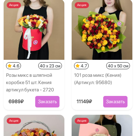
Акция
Акция
4.6
40 x 23 см
4.7
40 x 50 см
Розы микс в шляпной
101 роза микс (Кения)
коробке 51 шт. Кения
(Артикул: 95680)
артикул букета - 2720
6989₽
Заказать
11149₽
Заказать
Акция
Акция