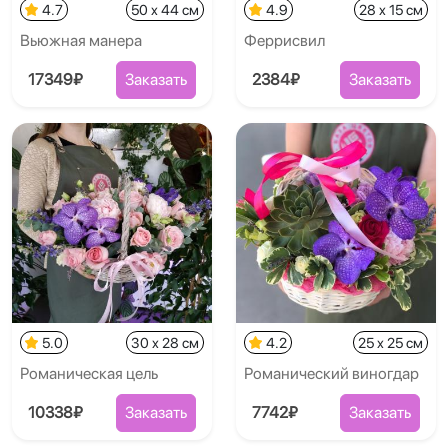
4.7
50 x 44 см
4.9
28 x 15 см
Вьюжная манера
Феррисвил
17349₽
Заказать
2384₽
Заказать
5.0
30 x 28 см
4.2
25 x 25 см
Романическая цель
Романический виногдар
10338₽
Заказать
7742₽
Заказать