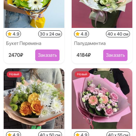
4.9
30 x 24 см
4.8
40 x 40 см
Букет Перемена
Палудаментиа
2470₽
Заказать
4184₽
Заказать
Новый
Новый
4.9
40 x 50 см
4.9
40 x 55 см