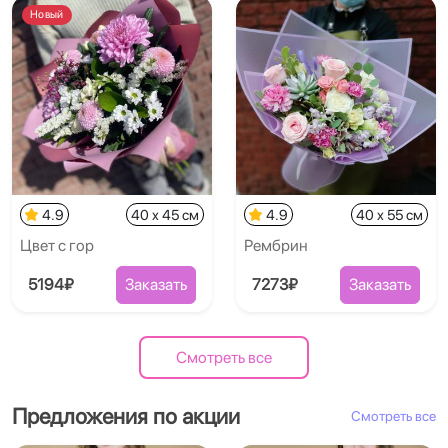
Новый
4.9
40 x 45 см
4.9
40 x 55 см
Цвет с гор
Рембрин
5194₽
Заказать
7273₽
Заказать
Смотреть все
Предложения по акции
Смотреть все