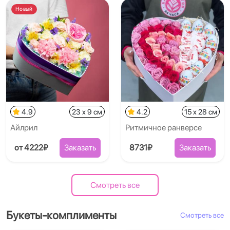
Новый
4.9
23 x 9 см
4.2
15 x 28 см
Айлрил
Ритмичное ранверсе
от 4222₽
Заказать
8731₽
Заказать
Смотреть все
Букеты-комплименты
Смотреть все