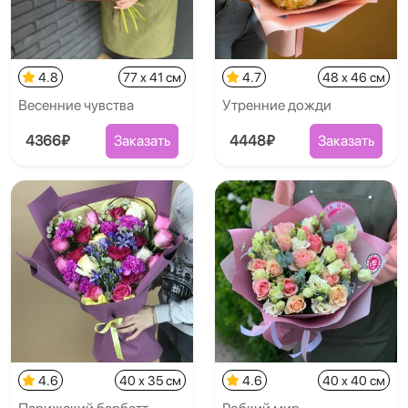
4.8
77 x 41 см
4.7
48 x 46 см
Весенние чувства
Утренние дожди
4366₽
Заказать
4448₽
Заказать
4.6
40 x 35 см
4.6
40 x 40 см