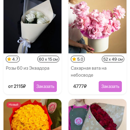
4.7
60 x 15 см
5.0
52 x 49 см
Розы 60 из Эквадора
Сахарная вата на
небосводе
от 2115₽
Заказать
4777₽
Заказать
Новый