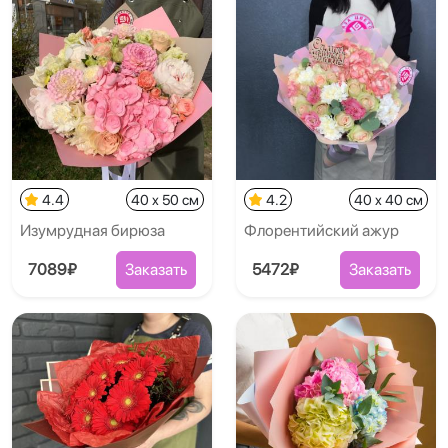
4.4
40 x 50 см
4.2
40 x 40 см
Изумрудная бирюза
Флорентийский ажур
7089₽
Заказать
5472₽
Заказать