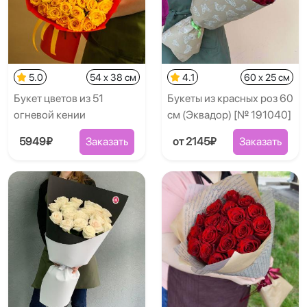
5.0
54 x 38 см
4.1
60 x 25 см
Букет цветов из 51
Букеты из красных роз 60
огневой кении
см (Эквадор) [№ 191040]
5949₽
Заказать
от 2145₽
Заказать