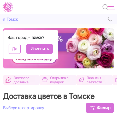
Томск
Ваш город -
Томск
?
Да
Изменить
Назад
Впере
Экспресс
Открытка в
Гарантия
доставка
подарок
свежести
Доставка цветов в Томске
Фильтр