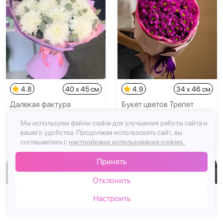
4.8
40 x 45 см
4.9
34 x 46 см
Далекая фактура
Букет цветов Трепет
сердца
Мы используем файлы cookie для улучшения работы сайта и
вашего удобства.
Продолжая использовать сайт, вы
5259₽
Заказать
4145₽
Заказать
соглашаетесь с
настройками использования cookies.
Принять
Отклонить
Настроить
Каталог
Корзина
Чат
Войти