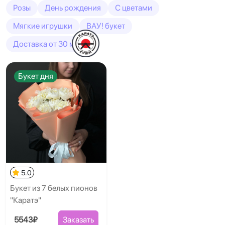
Розы
День рождения
С цветами
Мягкие игрушки
ВАУ! букет
Доставка от 30 минут
Букет дня
5.0
Букет из 7 белых пионов
"Каратэ"
5543₽
Заказать