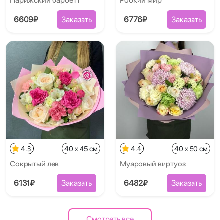
Парижский барбетт
Робкий мир
6609₽
Заказать
6776₽
Заказать
4.3
40 x 45 см
4.4
40 x 50 см
Сокрытый лев
Муаровый виртуоз
6131₽
Заказать
6482₽
Заказать
Смотреть все