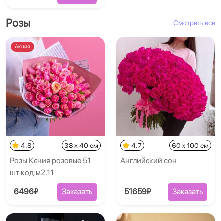
Розы
Смотреть все
Акция
4.8
38 x 40 см
4.7
60 x 100 см
Розы Кения розовые 51
Английский сон
шт код:м2.11
6496₽
Заказать
51659₽
Заказать