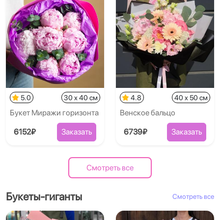
5.0
30 x 40 см
4.8
40 x 50 см
Букет Миражи горизонта
Венское бальцо
6152₽
Заказать
6739₽
Заказать
Смотреть все
Букеты-гиганты
Смотреть все