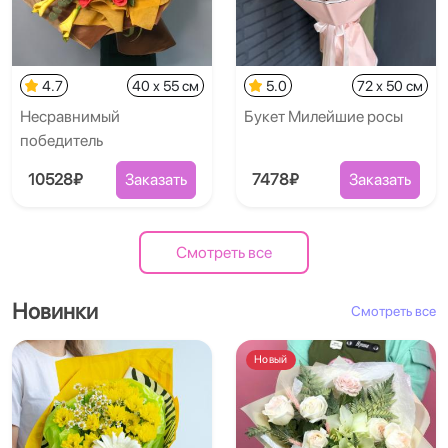
4.7
40 x 55 см
5.0
72 x 50 см
Несравнимый
Букет Милейшие росы
победитель
10528₽
Заказать
7478₽
Заказать
Смотреть все
Новинки
Смотреть все
Новый