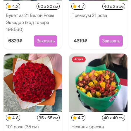
4.3
60 x 30 см
4.7
40 x 35 см
Букет из 21 Белой Розы
Премиум 21 роза
Эквадор (код товара
198560)
6329₽
Заказать
4319₽
Заказать
Акция
4.8
35 x 65 см
4.7
40 x 40 см
101 роза (35 см)
Нежная фреска