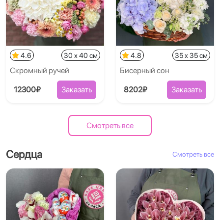
4.6
30 x 40 см
4.8
35 x 35 см
Скромный ручей
Бисерный сон
12300₽
Заказать
8202₽
Заказать
Смотреть все
Сердца
Смотреть все