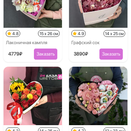
4.8
15 x 26 см
4.9
14 x 25 см
Лаконичная кампля
Графский сок
4779₽
Заказать
3890₽
Заказать
4.2
14 x 25 см
4.7
12 x 23 см