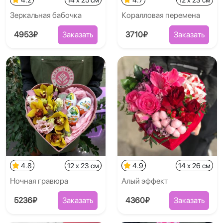
Зеркальная бабочка
Коралловая перемена
4953₽
Заказать
3710₽
Заказать
4.8
12 x 23 см
4.9
14 x 26 см
Ночная гравюра
Алый эффект
5236₽
Заказать
4360₽
Заказать