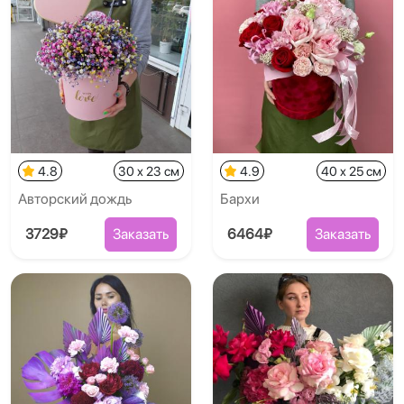
4.8
30 x 23 см
4.9
40 x 25 см
Авторский дождь
Бархи
3729₽
Заказать
6464₽
Заказать