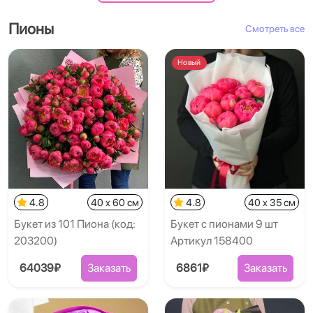
Пионы
Смотреть все
Новый
4.8
40 x 60 см
4.8
40 x 35 см
Букет из 101 Пиона (код:
Букет с пионами 9 шт
203200)
Артикул 158400
64039₽
Заказать
6861₽
Заказать